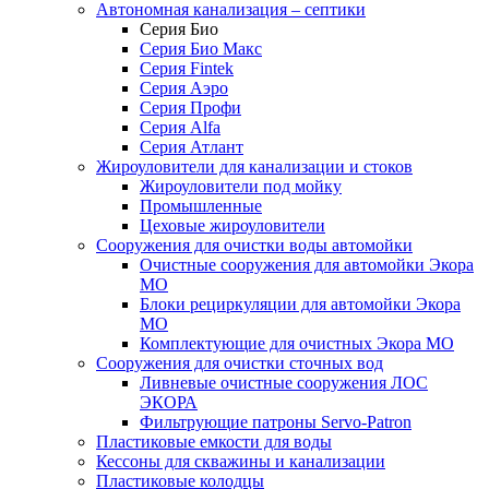
Автономная канализация – септики
Серия Био
Серия Био Макс
Серия Fintek
Серия Аэро
Серия Профи
Серия Alfa
Серия Атлант
Жироуловители для канализации и стоков
Жироуловители под мойку
Промышленные
Цеховые жироуловители
Сооружения для очистки воды автомойки
Очистные сооружения для автомойки Экора
МО
Блоки рециркуляции для автомойки Экора
МО
Комплектующие для очистных Экора МО
Сооружения для очистки сточных вод
Ливневые очистные сооружения ЛОС
ЭКОРА
Фильтрующие патроны Servo-Patron
Пластиковые емкости для воды
Кессоны для скважины и канализации
Пластиковые колодцы