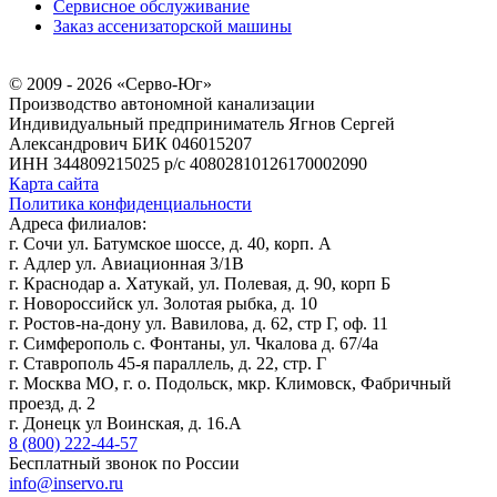
Сервисное обслуживание
Заказ ассенизаторской машины
© 2009 - 2026 «Серво-Юг»
Производство автономной канализации
Индивидуальный предприниматель Ягнов Сергей
Александрович
БИК 046015207
ИНН 344809215025
р/с 40802810126170002090
Карта сайта
Политика конфиденциальности
Адреса филиалов:
г. Сочи ул. Батумское шоссе, д. 40, корп. А
г. Адлер ул. Авиационная 3/1В
г. Краснодар а. Хатукай, ул. Полевая, д. 90, корп Б
г. Новороссийск ул. Золотая рыбка, д. 10
г. Ростов-на-дону ул. Вавилова, д. 62, стр Г, оф. 11
г. Симферополь с. Фонтаны, ул. Чкалова д. 67/4а
г. Ставрополь 45-я параллель, д. 22, стр. Г
г. Москва МО, г. о. Подольск, мкр. Климовск, Фабричный
проезд, д. 2
г. Донецк ул Воинская, д. 16.А
8 (800) 222-44-57
Бесплатный звонок по России
info@inservo.ru