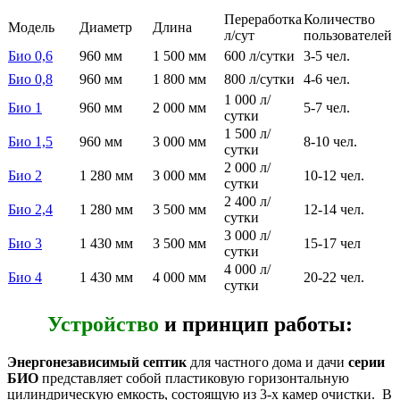
Переработка
Количество
Модель
Диаметр
Длина
л/сут
пользователей
Био 0,6
960 мм
1 500 мм
600 л/сутки
3-5 чел.
Био 0,8
960 мм
1 800 мм
800 л/сутки
4-6 чел.
1 000 л/
Био 1
960 мм
2 000 мм
5-7 чел.
сутки
1 500 л/
Био 1,5
960 мм
3 000 мм
8-10 чел.
сутки
2 000 л/
Био 2
1 280 мм
3 000 мм
10-12 чел.
сутки
2 400 л/
Био 2,4
1 280 мм
3 500 мм
12-14 чел.
сутки
3 000 л/
Био 3
1 430 мм
3 500 мм
15-17 чел
сутки
4 000 л/
Био 4
1 430 мм
4 000 мм
20-22 чел.
сутки
Устройство
и принцип работы:
Энергонезависимый септик
для частного дома и дачи
серии
БИО
представляет собой пластиковую горизонтальную
цилиндрическую емкость, состоящую из 3-х камер очистки. В