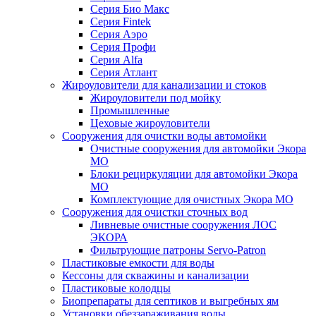
Серия Био Макс
Серия Fintek
Серия Аэро
Серия Профи
Серия Alfa
Серия Атлант
Жироуловители для канализации и стоков
Жироуловители под мойку
Промышленные
Цеховые жироуловители
Сооружения для очистки воды автомойки
Очистные сооружения для автомойки Экора
МО
Блоки рециркуляции для автомойки Экора
МО
Комплектующие для очистных Экора МО
Сооружения для очистки сточных вод
Ливневые очистные сооружения ЛОС
ЭКОРА
Фильтрующие патроны Servo-Patron
Пластиковые емкости для воды
Кессоны для скважины и канализации
Пластиковые колодцы
Биопрепараты для септиков и выгребных ям
Установки обеззараживания воды