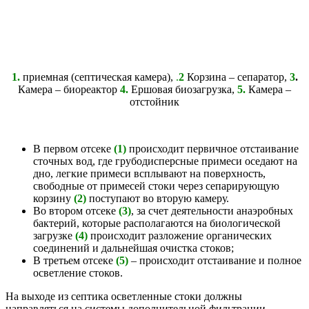
1.
приемная (септическая камера),
.
2
Корзина – сепаратор,
3
.
Камера – биореактор
4.
Ершовая биозагрузка,
5.
Камера –
отстойник
В первом отсеке
(1)
происходит первичное отстаивание
сточных вод, где грубодисперсные примеси оседают на
дно, легкие примеси всплывают на поверхность,
свободные от примесей стоки через сепарирующую
корзину
(2)
поступают во вторую камеру.
Во втором отсеке
(3)
, за счет деятельности анаэробных
бактерий, которые располагаются на биологической
загрузке
(4)
происходит разложение органических
соединений и дальнейшая очистка стоков;
В третьем отсеке
(5)
– происходит отстаивание и полное
осветление стоков.
На выходе из септика осветленные стоки должны
направляться на системы дополнительной фильтрации