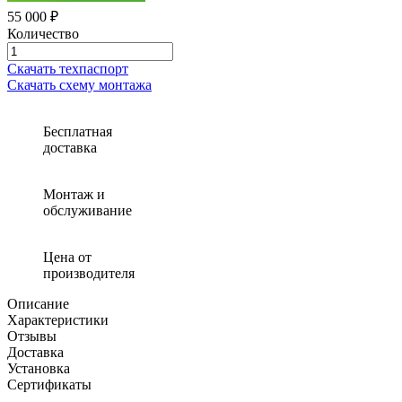
55 000 ₽
Количество
Количество
товара
Скачать техпаспорт
Септик
Скачать схему монтажа
(автономная
канализация)
БИО
Бесплатная
1
доставка
Монтаж и
обслуживание
Цена от
производителя
Описание
Характеристики
Отзывы
Доставка
Установка
Сертификаты