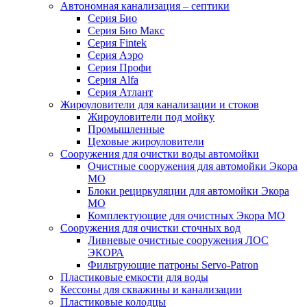
Автономная канализация – септики
Серия Био
Серия Био Макс
Серия Fintek
Серия Аэро
Серия Профи
Серия Alfa
Серия Атлант
Жироуловители для канализации и стоков
Жироуловители под мойку
Промышленные
Цеховые жироуловители
Сооружения для очистки воды автомойки
Очистные сооружения для автомойки Экора
МО
Блоки рециркуляции для автомойки Экора
МО
Комплектующие для очистных Экора МО
Сооружения для очистки сточных вод
Ливневые очистные сооружения ЛОС
ЭКОРА
Фильтрующие патроны Servo-Patron
Пластиковые емкости для воды
Кессоны для скважины и канализации
Пластиковые колодцы