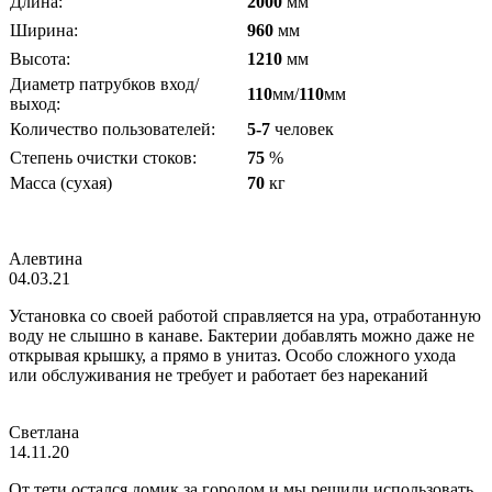
Длина:
2000
мм
Ширина:
960
мм
Высота:
1210
мм
Диаметр патрубков вход/
110
мм/
110
мм
выход:
Количество пользователей:
5-7
человек
Степень очистки стоков:
75
%
Масса (сухая)
70
кг
Алевтина
04.03.21
Установка со своей работой справляется на ура, отработанную
воду не слышно в канаве. Бактерии добавлять можно даже не
открывая крышку, а прямо в унитаз. Особо сложного ухода
или обслуживания не требует и работает без нареканий
Светлана
14.11.20
От тети остался домик за городом и мы решили использовать