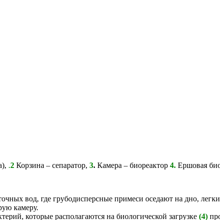
а),
.
2
Корзина – сепаратор,
3
.
Камера – биореактор
4.
Ершовая био
очных вод, где грубодисперсные примеси оседают на дно, легк
рую камеру.
актерий, которые располагаются на биологической загрузке
(4)
про