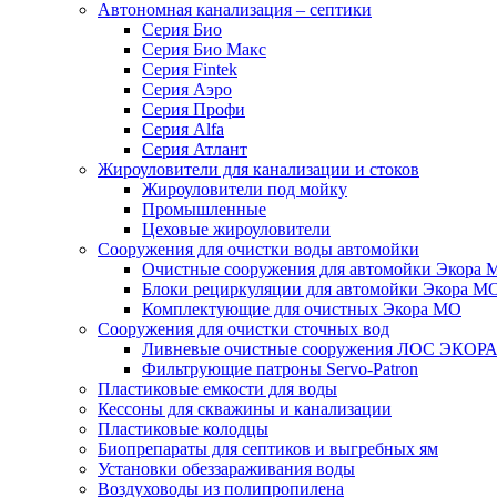
Автономная канализация – септики
Серия Био
Серия Био Макс
Серия Fintek
Серия Аэро
Серия Профи
Серия Alfa
Серия Атлант
Жироуловители для канализации и стоков
Жироуловители под мойку
Промышленные
Цеховые жироуловители
Сооружения для очистки воды автомойки
Очистные сооружения для автомойки Экора 
Блоки рециркуляции для автомойки Экора М
Комплектующие для очистных Экора МО
Сооружения для очистки сточных вод
Ливневые очистные сооружения ЛОС ЭКОР
Фильтрующие патроны Servo-Patron
Пластиковые емкости для воды
Кессоны для скважины и канализации
Пластиковые колодцы
Биопрепараты для септиков и выгребных ям
Установки обеззараживания воды
Воздуховоды из полипропилена