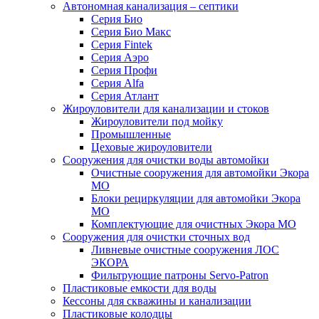
Автономная канализация – септики
Серия Био
Серия Био Макс
Серия Fintek
Серия Аэро
Серия Профи
Серия Alfa
Серия Атлант
Жироуловители для канализации и стоков
Жироуловители под мойку
Промышленные
Цеховые жироуловители
Сооружения для очистки воды автомойки
Очистные сооружения для автомойки Экора
МО
Блоки рециркуляции для автомойки Экора
МО
Комплектующие для очистных Экора МО
Сооружения для очистки сточных вод
Ливневые очистные сооружения ЛОС
ЭКОРА
Фильтрующие патроны Servo-Patron
Пластиковые емкости для воды
Кессоны для скважины и канализации
Пластиковые колодцы