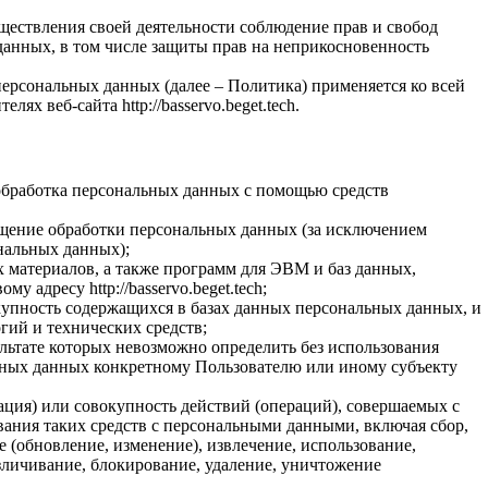
ществления своей деятельности соблюдение прав и свобод
данных, в том числе защиты прав на неприкосновенность
ерсональных данных (далее – Политика) применяется ко всей
х веб-сайта http://basservo.beget.tech.
обработка персональных данных с помощью средств
щение обработки персональных данных (за исключением
ональных данных);
 материалов, а также программ для ЭВМ и баз данных,
 адресу http://basservo.beget.tech;
пность содержащихся в базах данных персональных данных, и
ий и технических средств;
льтате которых невозможно определить без использования
ных данных конкретному Пользователю или иному субъекту
ция) или совокупность действий (операций), совершаемых с
вания таких средств с персональными данными, включая сбор,
е (обновление, изменение), извлечение, использование,
езличивание, блокирование, удаление, уничтожение