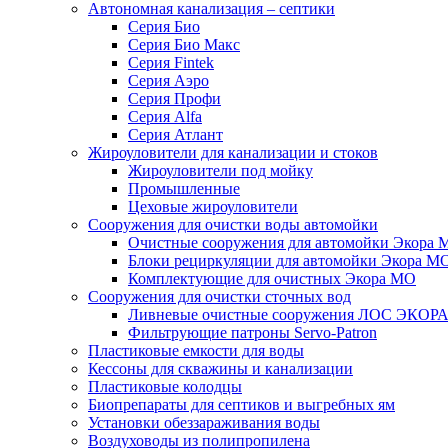
Автономная канализация – септики
Серия Био
Серия Био Макс
Серия Fintek
Серия Аэро
Серия Профи
Серия Alfa
Серия Атлант
Жироуловители для канализации и стоков
Жироуловители под мойку
Промышленные
Цеховые жироуловители
Сооружения для очистки воды автомойки
Очистные сооружения для автомойки Экора 
Блоки рециркуляции для автомойки Экора М
Комплектующие для очистных Экора МО
Сооружения для очистки сточных вод
Ливневые очистные сооружения ЛОС ЭКОР
Фильтрующие патроны Servo-Patron
Пластиковые емкости для воды
Кессоны для скважины и канализации
Пластиковые колодцы
Биопрепараты для септиков и выгребных ям
Установки обеззараживания воды
Воздуховоды из полипропилена