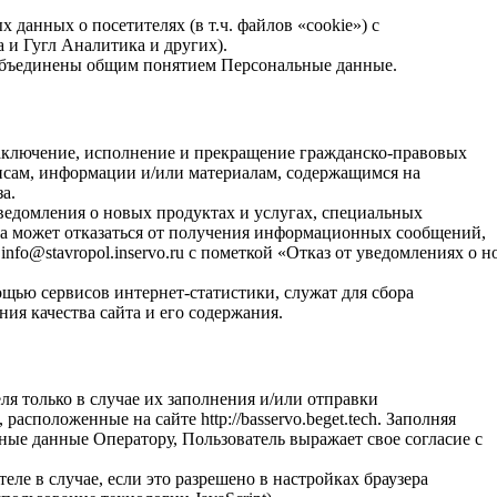
 данных о посетителях (в т.ч. файлов «cookie») с
 и Гугл Аналитика и других).
объединены общим понятием Персональные данные.
аключение, исполнение и прекращение гражданско-правовых
висам, информации и/или материалам, содержащимся на
за.
ведомления о новых продуктах и услугах, специальных
да может отказаться от получения информационных сообщений,
nfo@stavropol.inservo.ru с пометкой «Отказ от уведомлениях о 
щью сервисов интернет-статистики, служат для сбора
ия качества сайта и его содержания.
я только в случае их заполнения и/или отправки
асположенные на сайте http://basservo.beget.tech. Заполняя
ые данные Оператору, Пользователь выражает свое согласие с
ле в случае, если это разрешено в настройках браузера