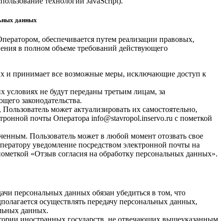
пользование технологии JavaScript).
льных данных
ператором, обеспечивается путем реализации правовых,
нения в полном объеме требований действующего
ых и принимает все возможные меры, исключающие доступ к
х условиях не будут переданы третьим лицам, за
щего законодательства.
 Пользователь может актуализировать их самостоятельно,
ронной почты Оператора info@stavropol.inservo.ru с пометкой
ченным. Пользователь может в любой момент отозвать свое
Оператору уведомление посредством электронной почты на
с пометкой «Отзыв согласия на обработку персональных данных».
ачи персональных данных обязан убедиться в том, что
полагается осуществлять передачу персональных данных,
льных данных.
итории иностранных государств, не отвечающих вышеуказанным