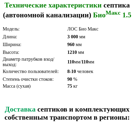
Технические характеристики
септика
Макс
(автономной канализации)
Био
1.5
Модель:
ЛОС Био Макс
Длина:
3 000
мм
Ширина:
960
мм
Высота:
1210
мм
Диаметр патрубков вход/
110
мм/
110
мм
выход:
Количество пользователей:
8-10
человек
Степень очистки стоков:
90
%
Масса (сухая)
75
кг
Доставка
септиков и комплектующих
собственным транспортом в регионы: