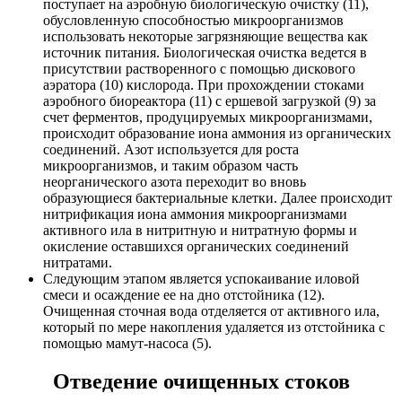
поступает на аэробную биологическую очистку (11),
обусловленную способностью микроорганизмов
использовать некоторые загрязняющие вещества как
источник питания. Биологическая очистка ведется в
присутствии растворенного с помощью дискового
аэратора (10) кислорода. При прохождении стоками
аэробного биореактора (11) с ершевой загрузкой (9) за
счет ферментов, продуцируемых микроорганизмами,
происходит образование иона аммония из органических
соединений. Азот используется для роста
микроорганизмов, и таким образом часть
неорганического азота переходит во вновь
образующиеся бактериальные клетки. Далее происходит
нитрификация иона аммония микроорганизмами
активного ила в нитритную и нитратную формы и
окисление оставшихся органических соединений
нитратами.
Следующим этапом является успокаивание иловой
смеси и осаждение ее на дно отстойника (12).
Очищенная сточная вода отделяется от активного ила,
который по мере накопления удаляется из отстойника с
помощью мамут-насоса (5).
Отведение очищенных стоков