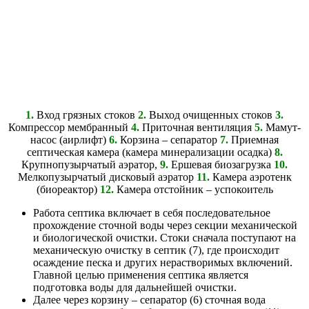
1.
Вход грязных стоков
2.
Выход очищенных стоков
3.
Компрессор мембранный
4.
Приточная вентиляция
5.
Мамут-
насос (аирлифт)
6.
Корзина – сепаратор
7.
Приемная
септическая камера (камера минерализации осадка)
8.
Крупнопузырчатый аэратор,
9.
Ершевая биозагрузка
10.
Мелкопузырчатый дисковый аэратор
11.
Камера аэротенк
(биореактор)
12.
Камера отстойник – успокоитель
Работа септика включает в себя последовательное
прохождение сточной воды через секции механической
и биологической очистки. Стоки сначала поступают на
механическую очистку в септик (7), где происходит
осаждение песка и других нерастворимых включений.
Главной целью применения септика является
подготовка воды для дальнейшей очистки.
Далее через корзину – сепаратор (6) сточная вода