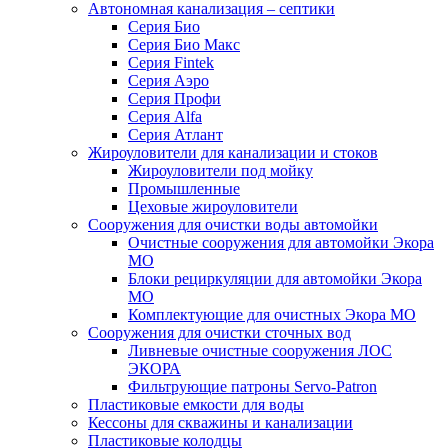
Автономная канализация – септики
Серия Био
Серия Био Макс
Серия Fintek
Серия Аэро
Серия Профи
Серия Alfa
Серия Атлант
Жироуловители для канализации и стоков
Жироуловители под мойку
Промышленные
Цеховые жироуловители
Сооружения для очистки воды автомойки
Очистные сооружения для автомойки Экора
МО
Блоки рециркуляции для автомойки Экора
МО
Комплектующие для очистных Экора МО
Сооружения для очистки сточных вод
Ливневые очистные сооружения ЛОС
ЭКОРА
Фильтрующие патроны Servo-Patron
Пластиковые емкости для воды
Кессоны для скважины и канализации
Пластиковые колодцы