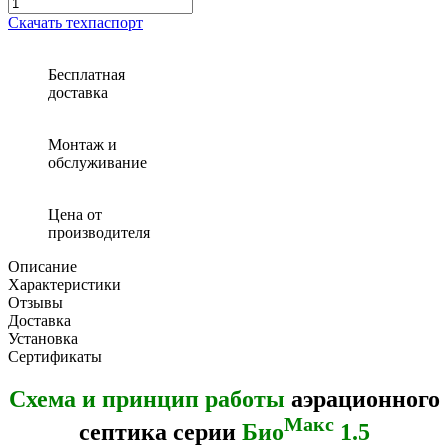
Количество
товара
Скачать техпаспорт
Септик
(автономная
канализация)
Бесплатная
Био
доставка
Макс
1.5
Монтаж и
обслуживание
Цена от
производителя
Описание
Характеристики
Отзывы
Доставка
Установка
Сертификаты
Схема и принцип работы
аэрационного
Макс
септика серии
Био
1.5