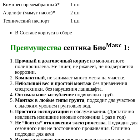
Компрессор мембранный*
1 шт
Аэрлифт (мамут насос)
*
2 шт
Технический паспорт
1 шт
В Составе корпуса в сборе
Макс
Преимущества
септика Био
1:
Прочный и долговечный корпус
из монолитного
полипропилена. Не гниет, не ржавеет, не подвергается
коррозии.
Компактный
, не занимает много места на участке.
Небольшой вес и простой монтаж
без применения
спецтехники, без нарушения ландшафта.
Оптимальное заглубление
подводящих труб.
Монтаж в любые типы грунта
, подходит для участков
с высоким уровнем грунтовых вод.
Простота эксплуатации
и обслуживания. (Достаточно
извлекать излишние иловые отложения 1 раз в год)
Не “боится” отключения электричества
. Подходит для
сезонного или не постоянного проживания. Отлично
подходит для дачи.
Высокая степень очистки
до уровня установленных