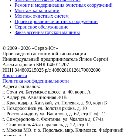
Ремонт и модернизация очистных сооружений
Монтаж канализации
Монтаж очистных систем
Проектирование очистных сооружений
Сервисное обслуживание
Заказ ассенизаторской машины
© 2009 - 2026 «Серво-Юг»
Производство автономной канализации
Индивидуальный предприниматель Ягнов Сергей
Александрович
БИК 046015207
ИНН 344809215025
р/с 40802810126170002090
Карта сайта
Политика конфиденциальности
Адреса филиалов:
г. Сочи ул. Батумское шоссе, д. 40, корп. А
г. Адлер ул. Авиационная 3/1В
г. Краснодар а. Хатукай, ул. Полевая, д. 90, корп Б
г. Новороссийск ул. Золотая рыбка, д. 10
г. Ростов-на-дону ул. Вавилова, д. 62, стр Г, оф. 11
г. Симферополь с. Фонтаны, ул. Чкалова д. 67/4а
г. Ставрополь 45-я параллель, д. 22, стр. Г
г. Москва МО, г. о. Подольск, мкр. Климовск, Фабричный
проезд, д. 2