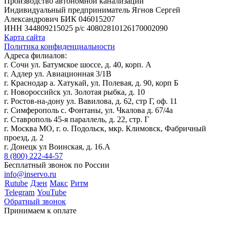
Производство автономной канализации
Индивидуальный предприниматель Ягнов Сергей
Александрович
БИК 046015207
ИНН 344809215025
р/с 40802810126170002090
Карта сайта
Политика конфиденциальности
Адреса филиалов:
г. Сочи ул. Батумское шоссе, д. 40, корп. А
г. Адлер ул. Авиационная 3/1В
г. Краснодар а. Хатукай, ул. Полевая, д. 90, корп Б
г. Новороссийск ул. Золотая рыбка, д. 10
г. Ростов-на-дону ул. Вавилова, д. 62, стр Г, оф. 11
г. Симферополь с. Фонтаны, ул. Чкалова д. 67/4а
г. Ставрополь 45-я параллель, д. 22, стр. Г
г. Москва МО, г. о. Подольск, мкр. Климовск, Фабричный
проезд, д. 2
г. Донецк ул Воинская, д. 16.А
8 (800) 222-44-57
Бесплатный звонок по России
info@inservo.ru
Rutube
Дзен
Макс
Ритм
Telegram
YouTube
Обратный звонок
Принимаем к оплате