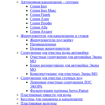
Автономная канализация – септики
Серия Био
Серия Био Макс
Серия Fintek
Серия Аэро
Серия Профи
Серия Alfa
Серия Атлант
Жироуловители для канализации и стоков
Жироуловители под мойку
Промышленные
Цеховые жироуловители
Сооружения для очистки воды автомойки
Очистные сооружения для автомойки Экора
МО
Блоки рециркуляции для автомойки Экора
МО
Комплектующие для очистных Экора МО
Сооружения для очистки сточных вод
Ливневые очистные сооружения ЛОС
ЭКОРА
Фильтрующие патроны Servo-Patron
Пластиковые емкости для воды
Кессоны для скважины и канализации
Пластиковые колодцы