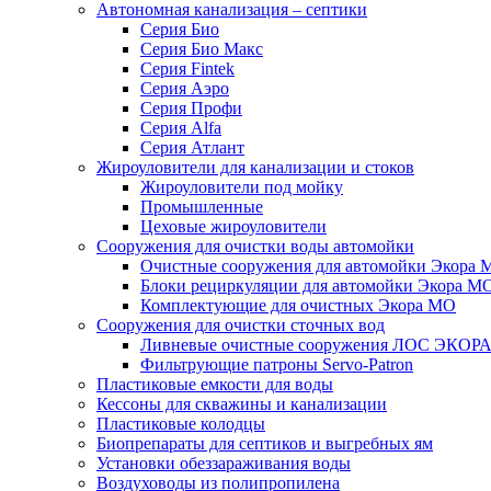
Автономная канализация – септики
Серия Био
Серия Био Макс
Серия Fintek
Серия Аэро
Серия Профи
Серия Alfa
Серия Атлант
Жироуловители для канализации и стоков
Жироуловители под мойку
Промышленные
Цеховые жироуловители
Сооружения для очистки воды автомойки
Очистные сооружения для автомойки Экора 
Блоки рециркуляции для автомойки Экора М
Комплектующие для очистных Экора МО
Сооружения для очистки сточных вод
Ливневые очистные сооружения ЛОС ЭКОР
Фильтрующие патроны Servo-Patron
Пластиковые емкости для воды
Кессоны для скважины и канализации
Пластиковые колодцы
Биопрепараты для септиков и выгребных ям
Установки обеззараживания воды
Воздуховоды из полипропилена