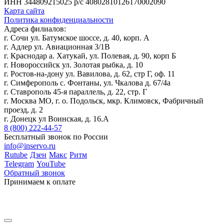
ИНН 344809215025
р/с 40802810126170002090
Карта сайта
Политика конфиденциальности
Адреса филиалов:
г. Сочи ул. Батумское шоссе, д. 40, корп. А
г. Адлер ул. Авиационная 3/1В
г. Краснодар а. Хатукай, ул. Полевая, д. 90, корп Б
г. Новороссийск ул. Золотая рыбка, д. 10
г. Ростов-на-дону ул. Вавилова, д. 62, стр Г, оф. 11
г. Симферополь с. Фонтаны, ул. Чкалова д. 67/4а
г. Ставрополь 45-я параллель, д. 22, стр. Г
г. Москва МО, г. о. Подольск, мкр. Климовск, Фабричный
проезд, д. 2
г. Донецк ул Воинская, д. 16.А
8 (800) 222-44-57
Бесплатный звонок по России
info@inservo.ru
Rutube
Дзен
Макс
Ритм
Telegram
YouTube
Обратный звонок
Принимаем к оплате