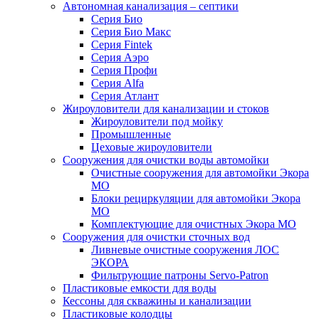
Автономная канализация – септики
Серия Био
Серия Био Макс
Серия Fintek
Серия Аэро
Серия Профи
Серия Alfa
Серия Атлант
Жироуловители для канализации и стоков
Жироуловители под мойку
Промышленные
Цеховые жироуловители
Сооружения для очистки воды автомойки
Очистные сооружения для автомойки Экора
МО
Блоки рециркуляции для автомойки Экора
МО
Комплектующие для очистных Экора МО
Сооружения для очистки сточных вод
Ливневые очистные сооружения ЛОС
ЭКОРА
Фильтрующие патроны Servo-Patron
Пластиковые емкости для воды
Кессоны для скважины и канализации
Пластиковые колодцы