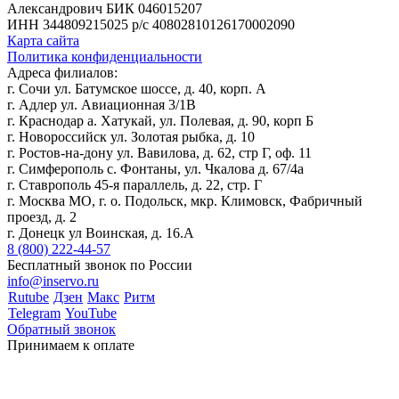
Александрович
БИК 046015207
ИНН 344809215025
р/с 40802810126170002090
Карта сайта
Политика конфиденциальности
Адреса филиалов:
г. Сочи ул. Батумское шоссе, д. 40, корп. А
г. Адлер ул. Авиационная 3/1В
г. Краснодар а. Хатукай, ул. Полевая, д. 90, корп Б
г. Новороссийск ул. Золотая рыбка, д. 10
г. Ростов-на-дону ул. Вавилова, д. 62, стр Г, оф. 11
г. Симферополь с. Фонтаны, ул. Чкалова д. 67/4а
г. Ставрополь 45-я параллель, д. 22, стр. Г
г. Москва МО, г. о. Подольск, мкр. Климовск, Фабричный
проезд, д. 2
г. Донецк ул Воинская, д. 16.А
8 (800) 222-44-57
Бесплатный звонок по России
info@inservo.ru
Rutube
Дзен
Макс
Ритм
Telegram
YouTube
Обратный звонок
Принимаем к оплате