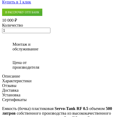
Купить в 1 клик
В РАССРОЧКУ ОТП БАНК
10 000 ₽
Количество
Количество
товара
Емкость
для
Монтаж и
воды
обслуживание
Servo-
Tank
RF
Цена от
0.5
производителя
Описание
Характеристики
Отзывы
Доставка
Установка
Сертификаты
Емкость (бочка) пластиковая
Servo-Tank RF 0.5
объемом
500
литров
собственного производства из высококачественного