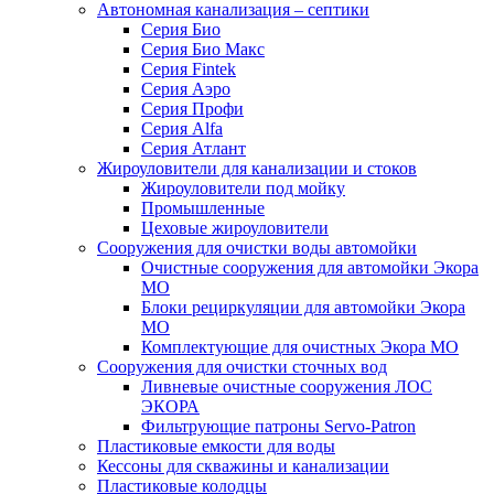
Автономная канализация – септики
Серия Био
Серия Био Макс
Серия Fintek
Серия Аэро
Серия Профи
Серия Alfa
Серия Атлант
Жироуловители для канализации и стоков
Жироуловители под мойку
Промышленные
Цеховые жироуловители
Сооружения для очистки воды автомойки
Очистные сооружения для автомойки Экора
МО
Блоки рециркуляции для автомойки Экора
МО
Комплектующие для очистных Экора МО
Сооружения для очистки сточных вод
Ливневые очистные сооружения ЛОС
ЭКОРА
Фильтрующие патроны Servo-Patron
Пластиковые емкости для воды
Кессоны для скважины и канализации
Пластиковые колодцы